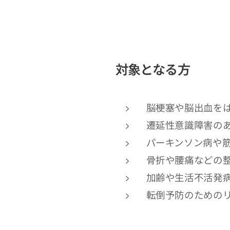
対象となる方
脳梗塞や脳出血を
遷延性意識障害の
パーキンソン病や筋
骨折や腰痛などの
加齢や生活不活発
転倒予防のための