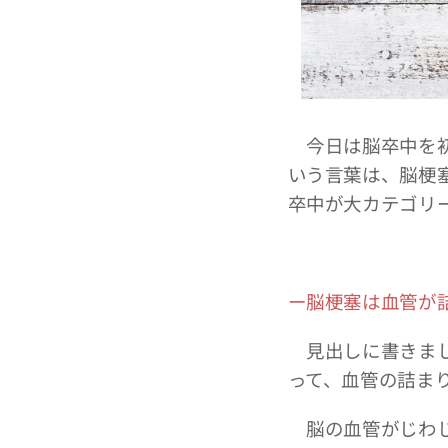
今日は脳卒中を初
いう言葉は、脳梗
卒中が大カテゴリ
ー脳梗塞は血管が
見出しに書きまし
って、血管の詰ま
脳の血管がじわじ