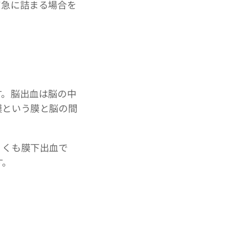
て急に詰まる場合を
。脳出血は脳の中
膜という膜と脳の間
。くも膜下出血で
す。