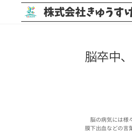
株式会社きゅうす
脳卒中
脳の病気には様々
膜下出血などの言